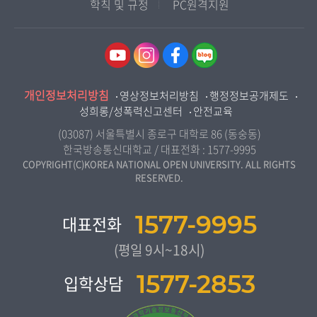
학칙 및 규정
PC원격지원
행정학과
교양교육원
울산지역대학
경제학과
역사기록관
경기지역대학
경영학과
국제협력단
강원지역대학
무역학과
산학협력단
충북지역대학
미디어영상학과
개인정보처리방침
인권센터
영상정보처리방침
행정정보공개제도
전북지역대학
도시콘텐츠·관광학과
성희롱/성폭력신고센터
안전교육
교원양성지원센터
경남지역대학
사회복지연계전공
(03087) 서울특별시 종로구 대학로 86 (동숭동)
제주지역대학
한국방송통신대학교 / 대표전화 :
1577-9995
사회복지학과
COPYRIGHT(C)KOREA NATIONAL OPEN UNIVERSITY. ALL RIGHTS
RESERVED.
자연과학대학
농학과
1577-9995
대표전화
생활과학부
(평일 9시~18시)
컴퓨터과학과
1577-2853
입학상담
통계•데이터과학과
보건환경안전학과