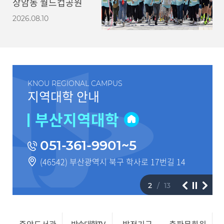
상암동 월드컵공원
평화광장에서
2026.08.10
KNOU REGIONAL CAMPUS
지역대학 안내
부산지역대학
051-361-9901~5
(46542) 부산광역시 북구 학사로 17번길 14
2
13