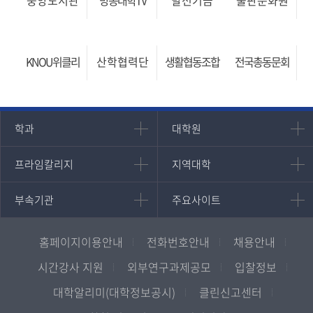
중앙
도서관
방송대학
TV
발전기금
출판
문화원
KNOU위클리
산학협력단
생활협동조합
전국총동문회
인문과학대학
대학원
학과
대학원
대학원
국어국문학과
프라임칼리지
지역대학
프라임칼리지
지역대학
경영대학원
영어영문학과
학사학위과정
지역대학 포털
중어중문학과
부속기관
주요사이트
부속기관
주요사이트
평생교육과정
서울지역대학
프랑스언어문화학과
중앙도서관
멘토링
부산지역대학
일본학과
원격교육혁신연구원
진로심리상담
홈페이지이용안내
전화번호안내
채용안내
대구경북지역대학
통합인문학연구소
교육정보화본부
인천지역대학
시간강사 지원
외부연구과제공모
입찰정보
사회과학대학
디지털미디어센터
국립대학육성사업
광주전남지역대학
대학알리미(대학정보공시)
클린신고센터
법학과
종합교육연수원
OpenVLab
대전충남지역대학