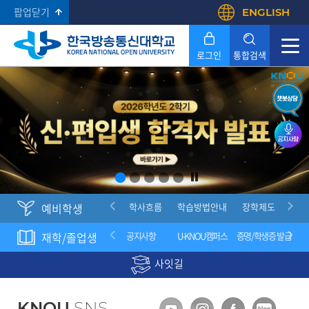
팝업닫기
ENGLISH
로그인
통합검색
Search
입학안내
예비학생
방송대학TV
학사흐름
학습방법안내
장학제도
입
학생서식
재학/졸업생
대학생활길라잡이
공지사항
U-KNOU캠퍼스
증명/학생증 발급
사잇길
KNOU
SNS