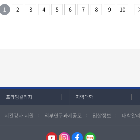
1
2
3
4
5
6
7
8
9
10
프라임칼리지
지역대학
프라임칼리지
지역대학
학사학위과정
지역대학 포털
시간강사 지원
외부연구과제공모
입찰정보
대학알리
평생교육과정
서울지역대학
부산지역대학
대구경북지역대학