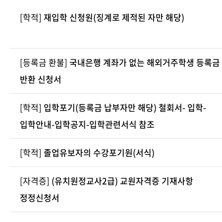
[학적]
재입학 신청원(징계로 제적된 자만 해당)
[등록금 환불]
국내은행 계좌가 없는 해외거주학생 등록금
반환 신청서
[학적]
입학포기(등록금 납부자만 해당) 철회서- 입학-
입학안내-입학공지-입학관련서식 참조
[학적]
졸업유보자의 수강포기원(서식)
[자격증]
(유치원정교사2급) 교원자격증 기재사항
정정신청서