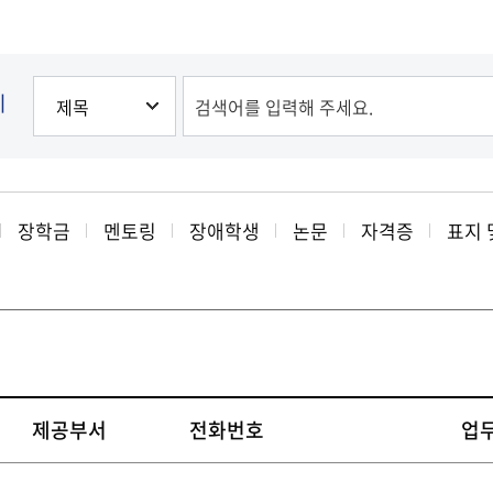
발전
발전
발전
발전
발전
발전
기
장학금
멘토링
장애학생
논문
자격증
표지 
제공부서
전화번호
업