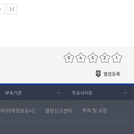
부속기관
주요사이트
부속기관
주요사이트
중앙도서관
멘토링
미(대학정보공시)
클린신고센터
학칙 및 규정
원격교육혁신연구원
진로심리상담
통합인문학연구소
교육정보화본부
디지털미디어센터
국립대학육성사업