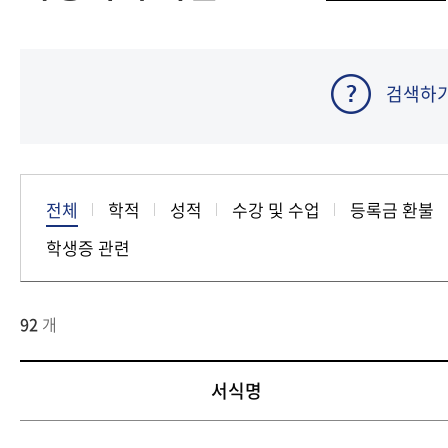
충북지역대학
전북지역대학
경남지역대학
검색하
제주지역대학
전체
학적
성적
수강 및 수업
등록금 환불
학생증 관련
92
개
서식명