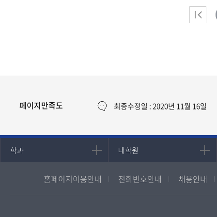
페이지만족도
최종수정일 : 2020년 11월 16일
인문과학대학
대학원
학과
대학원
국어국문학과
대학원
홈페이지이용안내
전화번호안내
채용안내
영어영문학과
경영대학원
중어중문학과
프랑스언어문화학과