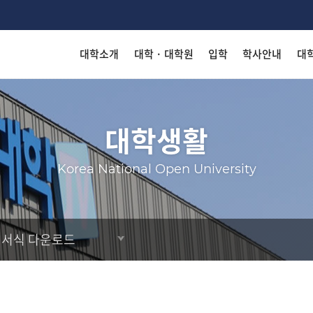
대학소개
대학 · 대학원
입학
학사안내
대
착한 등
착한 등
착한 등
착한 등
착한 등
착한 등
Search
대학생활
Korea National Open University
KN
KN
KN
KN
KN
KN
서식 다운로드
출판
출판
출판
출판
출판
출판