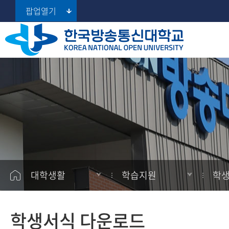
팝업열기
지역대학 포털
멘토링
대학소개
대학
대학
공지사항
학습지원
서울지역대학
튜터제도
총장실
대학원
대학원
학사일정
학생지원
부산지역대학
대학생활길라잡이
대구경북지역대학
대학현황
경영대학원
경영대학원
학습
학생활동
학생서식 다운로드
인천지역대학
대학홍보
프라임칼리지
프라임칼리지
학적
사잇길
광주전남지역대학
(100% 온라인 학사학위과정)
정보공개
장학
AI 학습지원
대전충남지역대학
대학생활
학습지원
학생
울산지역대학
등록
경기지역대학
자격증
학생서식 다운로드
강원지역대학