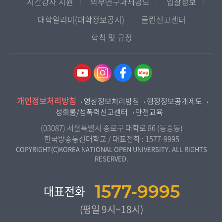
인천지역대학
시간강사 지원
외부연구과제공모
입찰정보
사회과학대학
디지털미디어센터
국립대학육성사업
광주전남지역대학
대학알리미(대학정보공시)
클린신고센터
법학과
종합교육연수원
OpenVLab
대전충남지역대학
학칙 및 규정
행정학과
교양교육원
울산지역대학
경제학과
역사기록관
경기지역대학
경영학과
국제협력단
강원지역대학
무역학과
산학협력단
충북지역대학
미디어영상학과
개인정보처리방침
인권센터
영상정보처리방침
행정정보공개제도
전북지역대학
도시콘텐츠·관광학과
성희롱/성폭력신고센터
안전교육
교원양성지원센터
경남지역대학
사회복지연계전공
(03087) 서울특별시 종로구 대학로 86 (동숭동)
제주지역대학
한국방송통신대학교 / 대표전화 :
1577-9995
사회복지학과
COPYRIGHT(C)KOREA NATIONAL OPEN UNIVERSITY. ALL RIGHTS
RESERVED.
자연과학대학
농학과
1577-9995
대표전화
생활과학부
(평일 9시~18시)
컴퓨터과학과