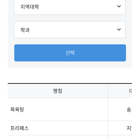
동아리
선택
명칭
대표
목욕탕
송재
프리패스
지영