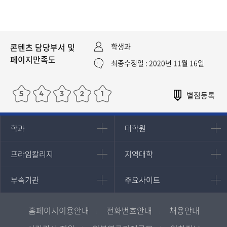
콘텐츠 담당부서 및
학생과
페이지만족도
최종수정일 : 2020년 11월 16일
인문과학대학
대학원
학과
대학원
대학원
국어국문학과
프라임칼리지
지역대학
프라임칼리지
지역대학
경영대학원
영어영문학과
학사학위과정
지역대학 포털
중어중문학과
부속기관
주요사이트
부속기관
주요사이트
평생교육과정
서울지역대학
프랑스언어문화학과
중앙도서관
멘토링
부산지역대학
일본학과
원격교육혁신연구원
진로심리상담
홈페이지이용안내
전화번호안내
채용안내
대구경북지역대학
통합인문학연구소
교육정보화본부