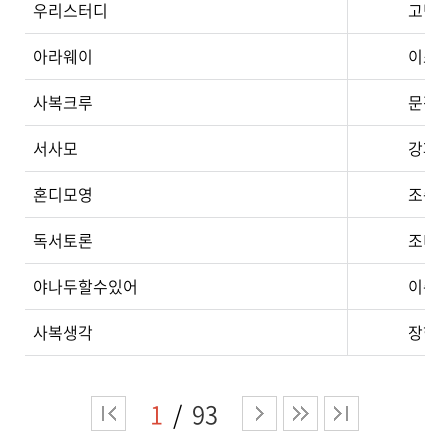
우리스터디
고덕
아라웨이
이소
사복크루
문정
서사모
강파
혼디모영
조순
독서토론
조미
야나두할수있어
이춘
사복생각
장현
1
93