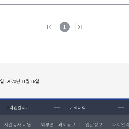
1
: 2020년 11월 16일
프라임칼리지
지역대학
프라임칼리지
지역대학
학사학위과정
지역대학 포털
시간강사 지원
외부연구과제공모
입찰정보
대학알리
평생교육과정
서울지역대학