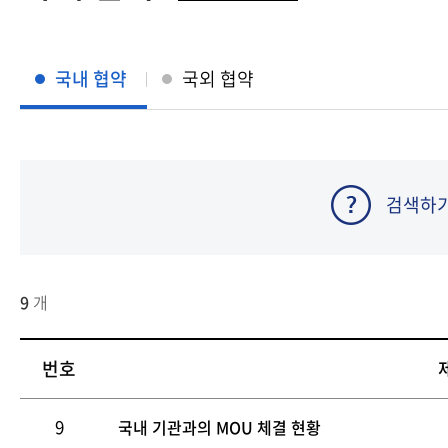
충북지역대학
전북지역대학
경남지역대학
국내 협약
국외 협약
제주지역대학
검색하
9
개
번호
9
국내 기관과의 MOU 체결 현황