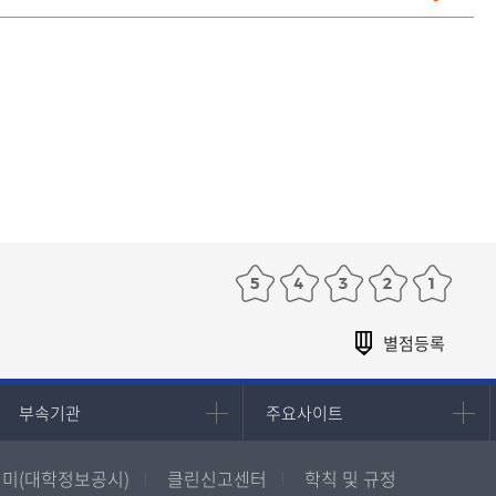
부속기관
주요사이트
부속기관
주요사이트
중앙도서관
멘토링
미(대학정보공시)
클린신고센터
학칙 및 규정
원격교육혁신연구원
진로심리상담