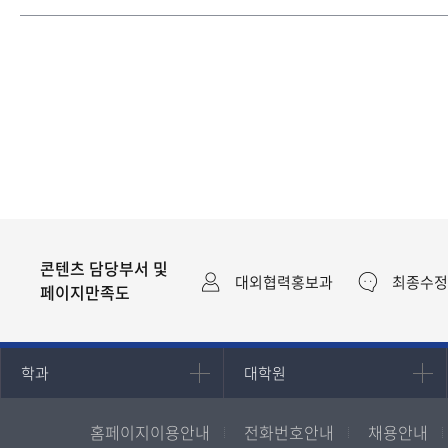
콘텐츠 담당부서 및
대외협력홍보과
최종수정일 
페이지만족도
인문과학대학
대학원
학과
대학원
국어국문학과
대학원
홈페이지이용안내
전화번호안내
채용안내
영어영문학과
경영대학원