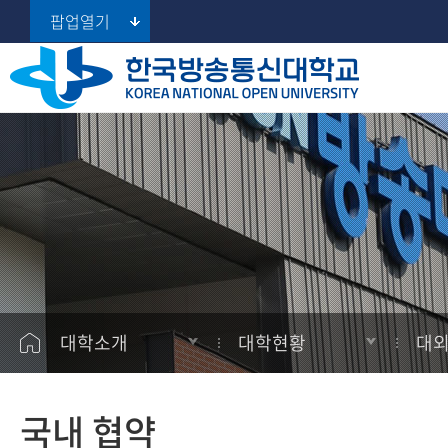
팝업열기
지역대학 포털
주요현황
대학소개
대학
대학
공지사항
학습지원
서울지역대학
구성원현황
총장실
대학원
대학원
학사일정
학생지원
부산지역대학
대학자체평가
대구경북지역대학
대학현황
경영대학원
경영대학원
학습
학생활동
대외협력
인천지역대학
대학홍보
프라임칼리지
프라임칼리지
학적
사잇길
광주전남지역대학
학칙 및 규정
(100% 온라인 학사학위과정)
정보공개
장학
AI 학습지원
대전충남지역대학
대학소개
대학현황
대
울산지역대학
등록
경기지역대학
자격증
국내 협약
강원지역대학