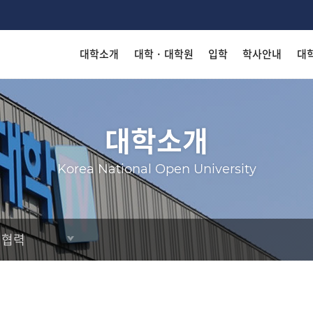
대학소개
대학 · 대학원
입학
학사안내
대
착한 등
착한 등
착한 등
착한 등
착한 등
착한 등
Search
대학소개
Korea National Open University
KN
KN
KN
KN
KN
KN
외협력
출판
출판
출판
출판
출판
출판