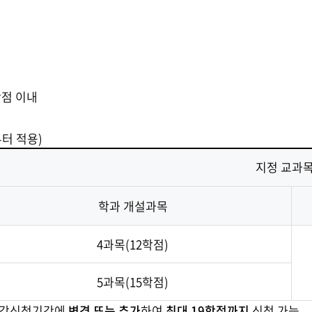
학점 이내
터 적용)
지정 교과목
학과 개설과목
4과목(12학점)
5과목(15학점)
 수강신청기간에
변경 또는 추가
하여
최대 19학점까지
신청 가능