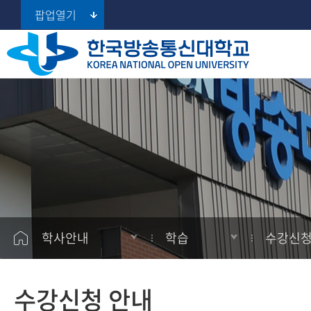
팝업열기
지역대학 포털
수강신청 안내
대학소개
대학
대학
공지사항
학습지원
서울지역대학
학습방법 안내
총장실
대학원
대학원
학사일정
학생지원
부산지역대학
성적평가 안내
대구경북지역대학
대학현황
경영대학원
경영대학원
학습
학생활동
인천지역대학
대학홍보
프라임칼리지
프라임칼리지
학적
사잇길
광주전남지역대학
(100% 온라인 학사학위과정)
정보공개
장학
AI 학습지원
대전충남지역대학
학사안내
학습
수강신청
울산지역대학
등록
경기지역대학
자격증
수강신청 안내
강원지역대학