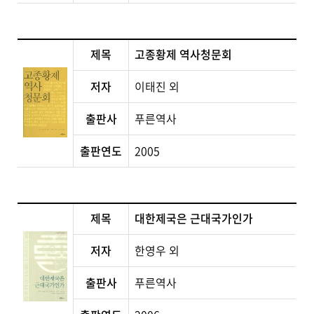
제목
고종황제 역사청문회
저자
이태진 외
출판사
푸른역사
출판연도
2005
제목
대한제국은 근대국가인가
저자
한영우 외
출판사
푸른역사