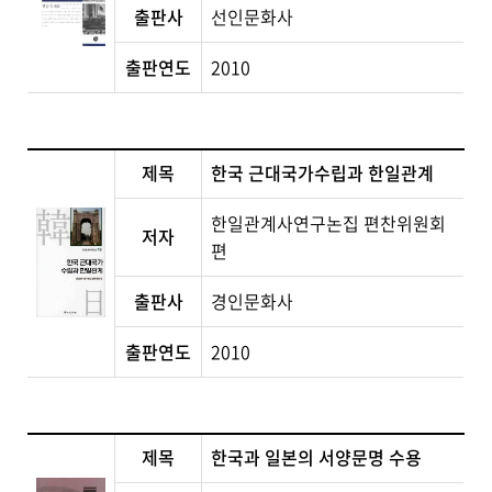
출판사
선인문화사
출판연도
2010
제목
한국 근대국가수립과 한일관계
한일관계사연구논집 편찬위원회
저자
편
출판사
경인문화사
출판연도
2010
제목
한국과 일본의 서양문명 수용