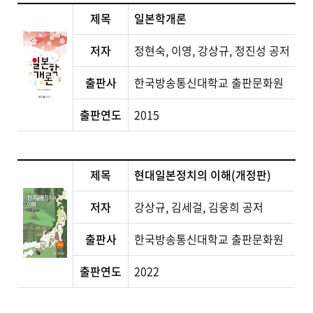
제목
일본학개론
저자
정현숙, 이영, 강상규, 정진성 공저
출판사
한국방송통신대학교 출판문화원
출판연도
2015
제목
현대일본정치의 이해(개정판)
저자
강상규, 김세걸, 김웅희 공저
출판사
한국방송통신대학교 출판문화원
출판연도
2022