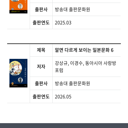
출판사
방송대 출판문화원
출판연도
2025.03
제목
알면 다르게 보이는 일본문화 6
강상규, 이경수, 동아시아 사랑방
저자
포럼
출판사
방송대 출판문화원
출판연도
2026.05