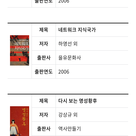
출판연도
2006
제목
네트워크 지식국가
저자
하영선 외
출판사
을유문화사
출판연도
2006
제목
다시 보는 명성황후
저자
강상규 외
출판사
역사만들기