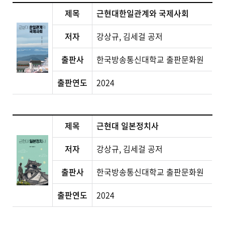
제목
근현대한일관계와 국제사회
저자
강상규, 김세걸 공저
출판사
한국방송통신대학교 출판문화원
출판연도
2024
제목
근현대 일본정치사
저자
강상규, 김세걸 공저
출판사
한국방송통신대학교 출판문화원
출판연도
2024