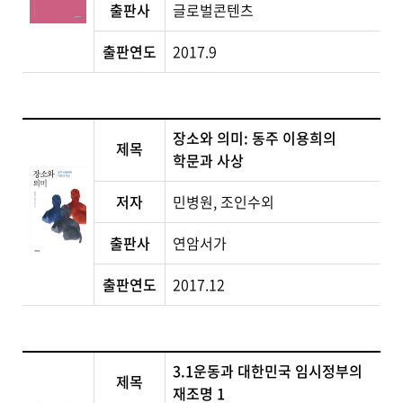
출판사
글로벌콘텐츠
출판연도
2017.9
장소와 의미: 동주 이용희의
제목
학문과 사상
저자
민병원, 조인수외
출판사
연암서가
출판연도
2017.12
3.1운동과 대한민국 임시정부의
제목
재조명 1