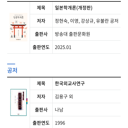
제목
일본학개론(개정판)
저자
정현숙, 이영, 강상규, 유불란 공저
출판사
방송대 출판문화원
출판연도
2025.01
공저
제목
한국외교사연구
저자
김용구 외
출판사
나남
출판연도
1996