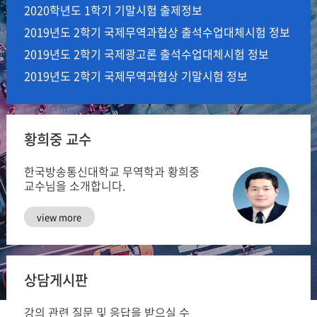
2020학년도 1학기 기말시험 출제정보
2019년도 2학기 국제무역과협상 출석수업대체시험 정보
2019년도 2학기 국제광고론 출석수업대체시험 정보
2019년도 2학기 국제무역과협상 기말시험 정보
황희중 교수
한국방송통신대학교 무역학과
황희중
교수님을 소개합니다.
view more
상담게시판
강의 관련 질문 및 응답을
받으실 수