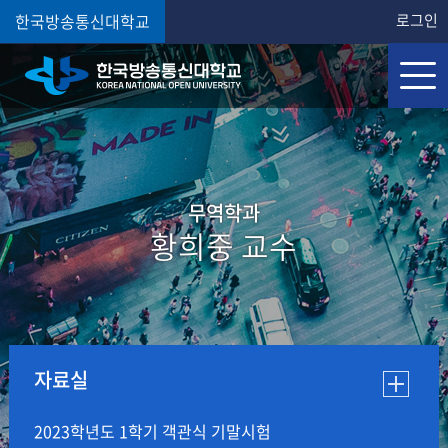
한국방송통신대학교
로그인
무역학과
황희중 교수
자료실
2023학년도 1학기 객관식 기말시험