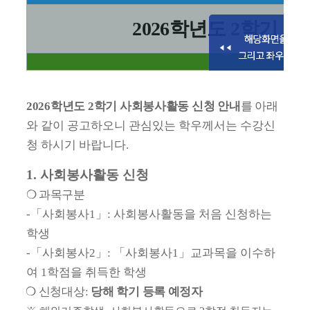
2026
학년도
2
학기 사
2026
학년도
2
학기 사회봉사활동 신청 안내
를 아래
와
같이 공고하오니 관심있는 학우께서는 수강신
청 하시기 바랍니다
.
1.
사회봉사활동 신청
❍
과목구분
-
「
사회봉사
1
」
:
사회봉사활동을 처음 신청하는
학생
-
「
사회봉사
2
」
:
「
사회봉사
1
」
교과목을 이수하
여
1
학점을 취득한 학생
❍
신청대상
:
당해 학기 등록 예정자