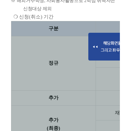
※
해외거주학생
,
사회봉사활동으로
2
학점 취득자는
신청대상 제외
❍
신청
(
취소
)
기간
구분
재학생
,
정규
추가
재학생
,
추가
(
최종
)