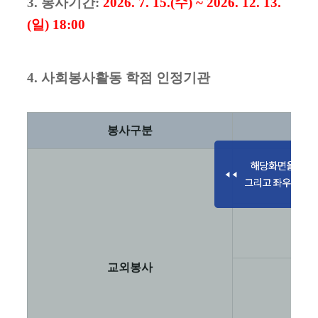
3.
봉사기간
:
2026. 7. 15.(
수
) ~ 2026. 12. 13.
(
일
) 18:00
4.
사회봉사활동 학점 인정기관
봉사구분
일반
자
(
교외봉사
청