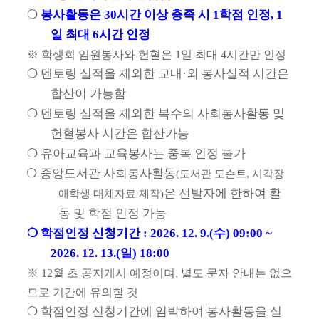
❍
봉사활동은
30
시간 이상 충족 시
1
학점 인정
, 1
일 최대
6
시간 인정
※
학생회 임원봉사와 헌혈은
1
일 최대
4
시간만 인정
❍
멘토링 실적을 제외한 교내
·
외 봉사실적 시간은
합산이 가능함
❍
멘토링 실적을 제외한 복수의 사회봉사활동 및
헌혈봉사 시간은 합산가능
❍
유아교육과 교육봉사는 중복 인정 불가
❍
중앙도서관 사회봉사활동
(
도서관 도슨트
,
시각장
은 선발자에 한하여 활
애학생 대체자료 제작
)
동 및 학점 인정 가능
❍
학점인정 신청기간
: 2026. 12. 9.(
수
) 09:00 ~
2026. 12. 13.(일
) 18:00
※
12
월 초 공지게시 예정이며
,
별도 문자 안내는 없으
므로 기간에 유의할 것
❍
학점인정 신청기간에 임박하여 봉사활동을 실