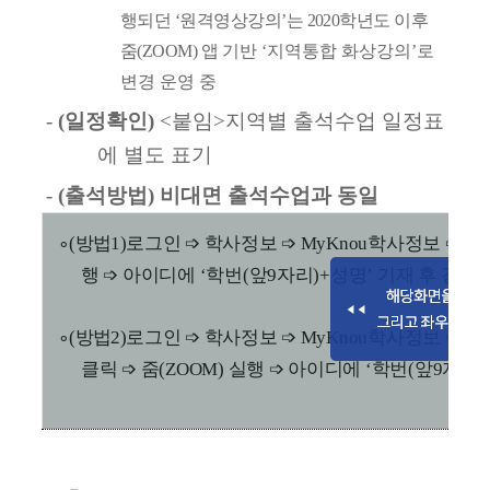
행되던
‘
원격영상강의
’
는
2020
학년도 이후
줌
(ZOOM)
앱
기반
‘
지역통합 화상강의
’
로
변경 운영 중
-
(
일정확인
)
<
붙임
>
지역별 출석수업 일정표
에 별도 표기
-
(
출석방법
)
비대면 출석수업과 동일
∘
(
방법
1)
로그인
➩
학사정보
➩
MyKnou
학사정보
➩
수
행
➩
아이디에
‘
학번
(
앞
9
자리
)+
성명
’
기재 후 강의
∘
(
방법
2)
로그인
➩
학사정보
➩
MyKnou
학사정보
➩
출
클릭
➩
줌
(ZOOM)
실행
➩
아이디에
‘
학번
(
앞
9
자리
)