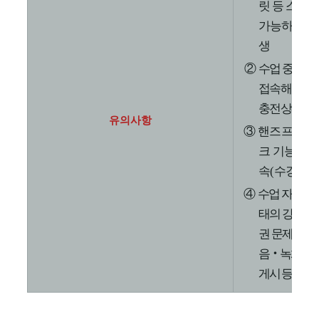
릿 등 스마
가능하며
,
데
생
②
수업 중 접속
접속해야만 
충전상태는 
유의사항
③
핸즈프리용
크 기능
)
사용
속
(
수강
)
은
④
수업 자료
,
강
태의 강의 관
권 문제 소지
음
‧
녹화
,
제
게시 등의 행