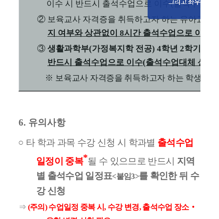
이수 시 반드시 출석수업으로 이수
(
출석수업대체
②
보육교사 자격증을 취득하고자 하는 유아교육
지 여부와 상관없이
8
시간 출석수업으로 이수하
③
생활과학부
(
가정복지학 전공
) 4
학년
2
학기에 
반드시 출석수업으로 이수
(
출석수업대체 신청 
※
보육교사 자격증을 취득하고자 하는 학생은 
6.
유의사항
○
타 학과 과목 수강 신청 시 학과별
출석수업
*
일정이 중복
될 수 있으므로 반드시
지역
별 출석수업 일정표
를 확인한 뒤 수
<
붙임
3>
강 신청
⇒
(
주의
)
수업일정 중복 시
,
수강 변경
,
출석수업 장소
‧