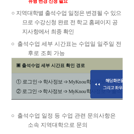
유형 변경 신청 필요
○
지역대학별 출석수업 일정은 변경될 수 있으
므로 수강신청 완료 전 학교 홈페이지 공
지사항에서 최종 확인
○
출석수업 세부 시간표는 수업일 일주일 전
후로 조회 가능
▣
출석수업 세부 시간표 확인 경로
①
로그인
➩
학사정보
➩
MyKnou
학사정보
➩
수강목록
②
로그인
➩
학사정보
➩
MyKnou
학사정보
➩
출석수업
○
출석수업 일정 등 수업 관련 문의사항은
소속 지역대학으로 문의