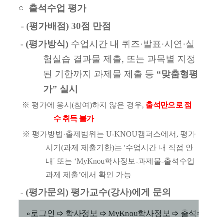
○
출석수업 평가
-
(
평가배점
)
30
점 만점
-
(
평가방식
)
수업시간 내 퀴즈
·
발표
·
시연
·
실
험실습 결과물 제출
,
또는 과목별 지정
된 기한까지 과제물 제출 등
“
맞춤형평
가
”
실시
※
평가에 응시
(
참여
)
하지 않은 경우
,
출석만으로 점
수 취득 불가
※
평가방법
·
출제범위는
U-KNOU
캠퍼스에서
,
평가
시기
(
과제 제출기한
)
는 '수업시간 내 직접 안
내' 또는
‘MyKnou
학사정보
-
과제물
-
출석수업
과제 제출
’
에서 확인 가능
-
(
평가문의
)
평가교수
(
강사
)
에게 문의
∘
로그인
➩
학사정보
➩
MyKnou
학사정보
➩
출석수업