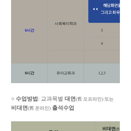
2
지
3
사
사회복지학과
6
시간
3
4
사
8
시간
유아교육과
1,2,3
○
수업방법
:
교과목별
대면
(
舊
오프라인
)
또는
비대면
출석수업
(
舊
온라인
)
비대면
(
온라인 실