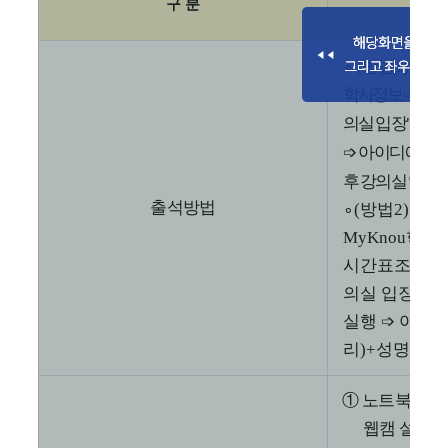
구 분
∘ (방법1)
로그
학사정보
➩
수강
의실 입장"
버튼
➩
아이디에
‘
학
후 강의실 입장
출석방법
∘
(
방법
2)
로그
MyKnou
학사
시간표조회
➩
의실 입장
"
버
실행
➩
아이
리
)+
성명
’
기재
①
노트북 및 
웹캠 설치