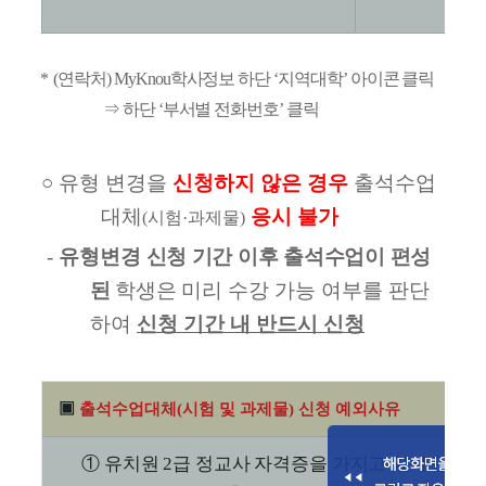
*
(
연락처
) MyKnou
학사정보 하단
‘
지역대학
’
아이콘 클릭
⇒
하단
‘
부서별 전화번호
’
클릭
○
유형 변경을
신청하지 않은 경우
출석수업
대체
응시 불가
(
시험
·
과제물
)
-
유형변경
신청 기간 이후 출석수업이 편성
된
학생은 미리
수강 가능 여부를 판단
하여
신청 기간 내 반드시 신청
▣
출석수업대체
(
시험 및 과제물
)
신청 예외사유
①
유치원
2
급 정교사 자격증을 가지고 있지 않은 