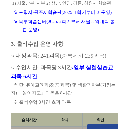
1)
서울남부
,
서부
2)
성남
,
안양
,
강릉
,
창원시 학습관
※
포항시
·
원주시학습관
(2025. 1
학기부터 미운영
)
※
북부학습센터
(2025. 2
학기부터 서울지역대학 통
합 운영
)
3.
출석수업 운영 사항
○
대상과목
: 241
과목
(
중복제외
239
과목
)
○
수업시간
:
과목당
3
시간
/
일부 실험실습교
과목
6
시간
※
단
,
유아교육과
(
전공 과목
)
및 생활과학부
(
가정복
지
)
「
놀이지도
」
과목은
8
시간
※
출석수업
3
시간 초과 과목
출석시간
학과
학년