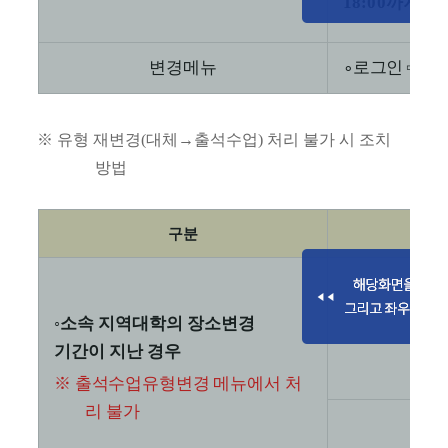
18:00
까지
변경메뉴
∘
로그인
➩
학
※
유형 재변경
(
대체
→
출석수업
)
처리 불가 시 조치
방법
구분
◦
소속 지역대학의 장소변경
기간이 지난 경우
※
출석수업유형변경 메뉴에서 처
리 불가