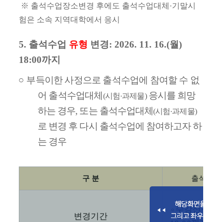
※
출석수업장소변경 후에도 출석수업대체
·
기말시
험은 소속 지역대학에서 응시
5.
출석수업
유형
변경
: 2026. 11. 16.(
월
)
18:00
까지
○
부득이한 사정으로 출석수업에 참여할 수 없
어 출석수업대체
응시를 희망
(
시험
·
과제물
)
하는 경우
,
또는 출석수업대체
(
시험
·
과제물
)
로 변경 후 다시 출석수업에 참여하고자 하
는 경우
구 분
출석수업
∘
수강신청 
변경기간