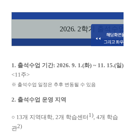
2026. 2
학기 출석수업
(
지
1.
출석수업 기간
: 2026. 9. 1.(
화
) ~ 11. 15.(
일
)
<11
주
>
※
출석수업 일정은 추후 변동될 수 있음
2.
출석수업 운영 지역
1)
○
13
개 지역대학
, 2
개 학습센터
, 4
개 학습
2)
관